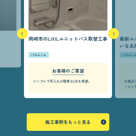
岡崎市のLIXILユニットバス取替工事
最新ユ
いなお
バスルーム
バスルー
お客様のご要望
シンプルで手入れが簡単なUBを希望。
お風呂
ームし
施工事例をもっと見る