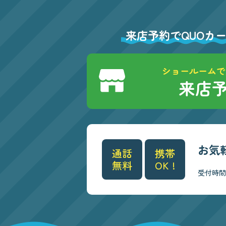
来店予約でQUOカ
ショールームで
来店
お気
通話
携帯
無料
OK !
受付時間/9